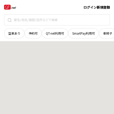
和歌山県
有田郡有田川町
大字二澤
地域選択で探す
ログイン
新規登録
空車あり
予約可
QT-net利用可
SmartPay利用可
車椅子