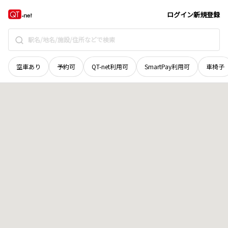
和歌山県
有田郡有田川町
大字伏羊
地域選択で探す
ログイン
新規登録
空車あり
予約可
QT-net利用可
SmartPay利用可
車椅子