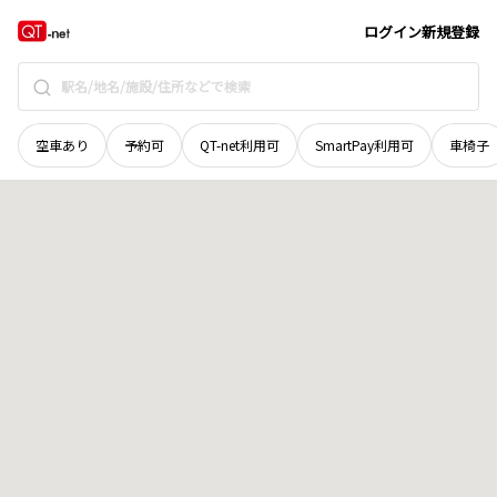
和歌山県
有田郡有田川町
大字水尻
地域選択で探す
ログイン
新規登録
空車あり
予約可
QT-net利用可
SmartPay利用可
車椅子