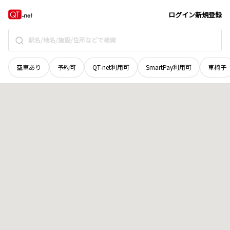
和歌山県
東牟婁郡串本町
伊串
地域選択で探す
ログイン
新規登録
空車あり
予約可
QT-net利用可
SmartPay利用可
車椅子