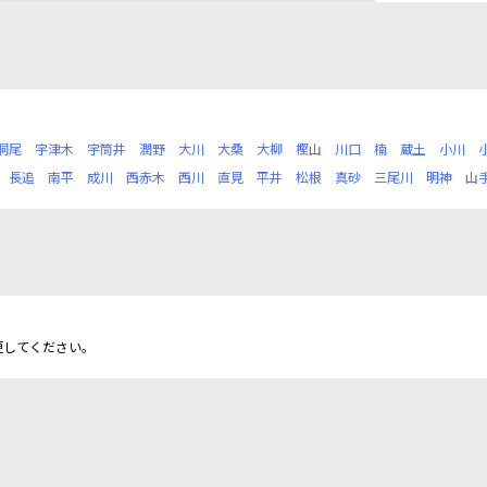
洞尾
宇津木
宇筒井
潤野
大川
大桑
大柳
樫山
川口
楠
蔵土
小川
長追
南平
成川
西赤木
西川
直見
平井
松根
真砂
三尾川
明神
山
更してください。