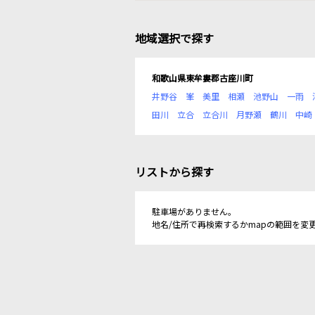
地域選択で探す
和歌山県東牟婁郡古座川町
井野谷
峯
美里
相瀬
池野山
一雨
田川
立合
立合川
月野瀬
鶴川
中崎
リストから探す
駐車場がありません。
地名/住所で再検索するかmapの範囲を変