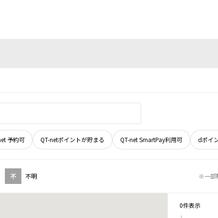
net 予約可
QT-netポイントが貯まる
QT-net SmartPay利用可
dポイ
不
不明
※一部
0件表示
1