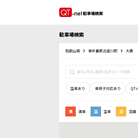
駐車場検索
駐車場検索
和歌山県
東牟婁郡古座川町
大桑
空車あり
車椅子対応あり
QT-
満
満車
空
空車
混
混雑