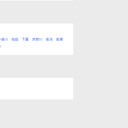
小森川
佐田
下露
添野川
高池
高瀬
手