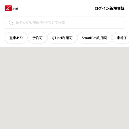
和歌山県
東牟婁郡古座川町
宇筒井
地域選択で探す
ログイン
新規登録
空車あり
予約可
QT-net利用可
SmartPay利用可
車椅子