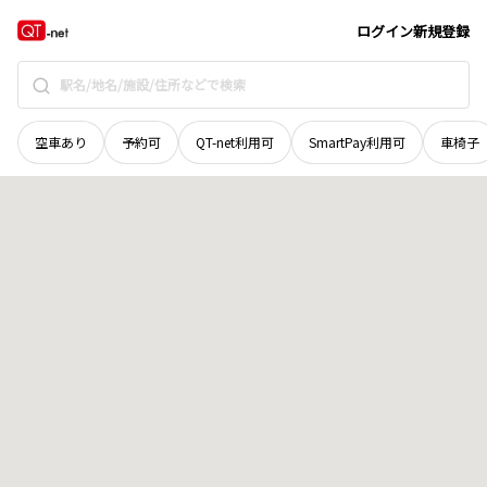
和歌山県
東牟婁郡古座川町
相瀬
地域選択で探す
ログイン
新規登録
空車あり
予約可
QT-net利用可
SmartPay利用可
車椅子