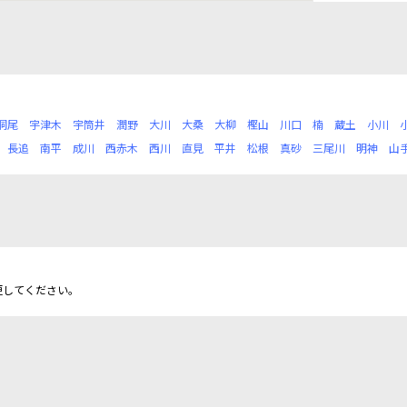
洞尾
宇津木
宇筒井
潤野
大川
大桑
大柳
樫山
川口
楠
蔵土
小川
長追
南平
成川
西赤木
西川
直見
平井
松根
真砂
三尾川
明神
山
更してください。