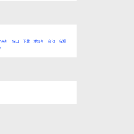
小森川
佐田
下露
添野川
高池
高瀬
手