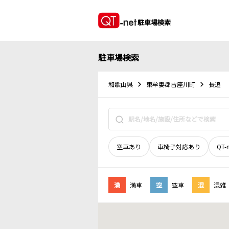
駐車場検索
駐車場検索
和歌山県
東牟婁郡古座川町
長追
空車あり
車椅子対応あり
QT-
満
満車
空
空車
混
混雑