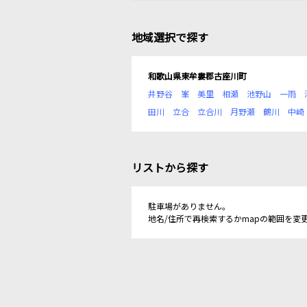
地域選択で探す
和歌山県東牟婁郡古座川町
井野谷
峯
美里
相瀬
池野山
一雨
田川
立合
立合川
月野瀬
鶴川
中崎
リストから探す
駐車場がありません。
地名/住所で再検索するかmapの範囲を変