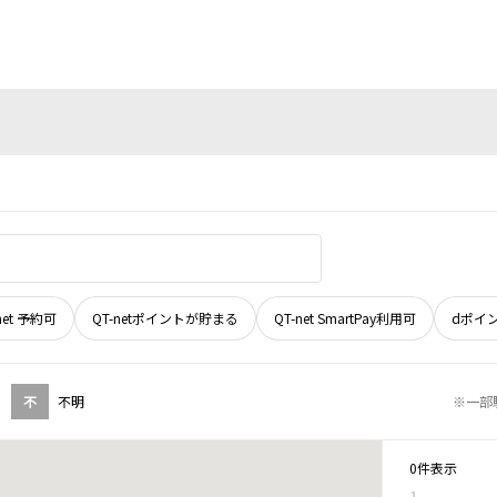
net 予約可
QT-netポイントが貯まる
QT-net SmartPay利用可
dポイ
不
不明
※一部
0件表示
1