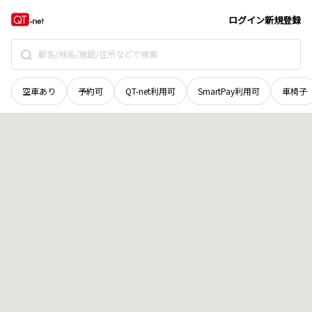
和歌山県
東牟婁郡古座川町
地域選択で探す
ログイン
新規登録
空車あり
予約可
QT-net利用可
SmartPay利用可
車椅子