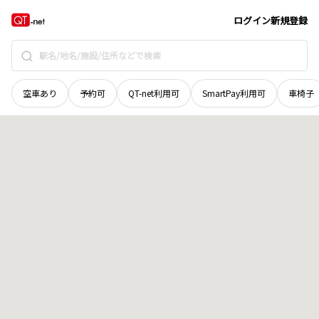
和歌山県
東牟婁郡那智勝浦町
大字中里
地域選択で探す
ログイン
新規登録
空車あり
予約可
QT-net利用可
SmartPay利用可
車椅子