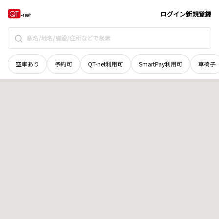
和歌山県
東牟婁郡那智勝浦町
大字坂足
地域選択で探す
ログイン
新規登録
空車あり
予約可
QT-net利用可
SmartPay利用可
車椅子