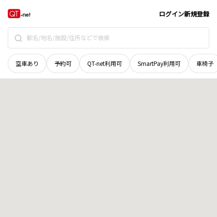
和歌山県
東牟婁郡那智勝浦町
大字市野々
地域選択で探す
ログイン
新規登録
空車あり
予約可
QT-net利用可
SmartPay利用可
車椅子