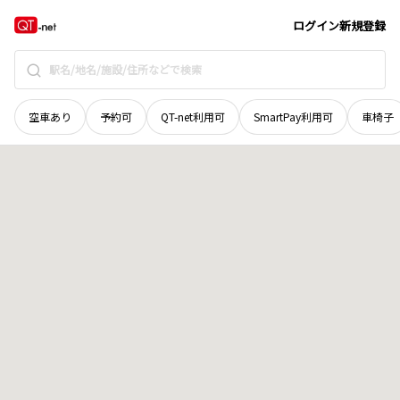
和歌山県
東牟婁郡那智勝浦町
大字田垣内
地域選択で探す
ログイン
新規登録
空車あり
予約可
QT-net利用可
SmartPay利用可
車椅子