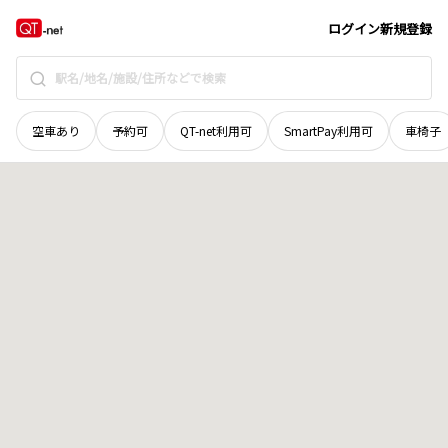
和歌山県
東牟婁郡那智勝浦町
大字西中野川
地域選択で探す
ログイン
新規登録
空車あり
予約可
QT-net利用可
SmartPay利用可
車椅子