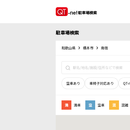
駐車場検索
駐車場検索
和歌山県
橋本市
南宿
空車あり
車椅子対応あり
QT-
満
満車
空
空車
混
混雑