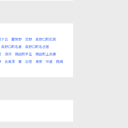
見ケ丘
慶賀野
恋野
高野口町応其
高野口町名倉
高野口町名古曽
尾
須河
隅田町芋生
隅田町上兵庫
野
谷奥深
妻
出塔
東家
中道
西畑