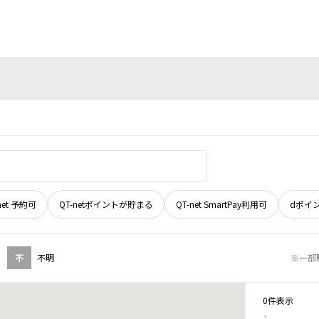
net 予約可
QT-netポイントが貯まる
QT-net SmartPay利用可
dポイ
不
不明
※一部
0件表示
1