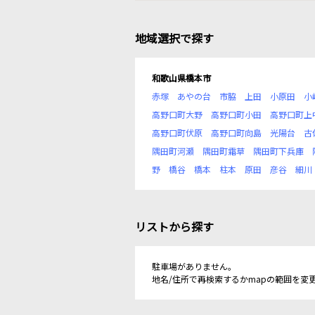
地域選択で探す
和歌山県橋本市
赤塚
あやの台
市脇
上田
小原田
小
高野口町大野
高野口町小田
高野口町上
高野口町伏原
高野口町向島
光陽台
古
隅田町河瀬
隅田町霜草
隅田町下兵庫
野
橋谷
橋本
柱本
原田
彦谷
細川
リストから探す
駐車場がありません。
地名/住所で再検索するかmapの範囲を変