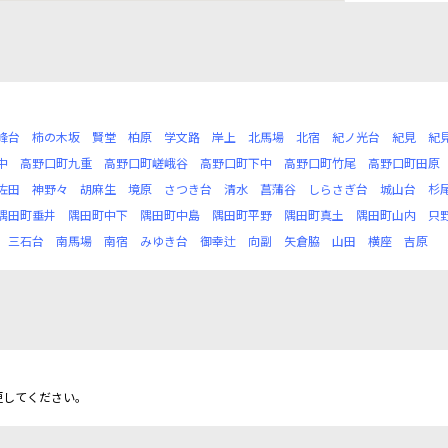
峰台
柿の木坂
賢堂
柏原
学文路
岸上
北馬場
北宿
紀ノ光台
紀見
紀
中
高野口町九重
高野口町嵯峨谷
高野口町下中
高野口町竹尾
高野口町田原
佐田
神野々
胡麻生
境原
さつき台
清水
菖蒲谷
しらさぎ台
城山台
杉
隅田町垂井
隅田町中下
隅田町中島
隅田町平野
隅田町真土
隅田町山内
只
三石台
南馬場
南宿
みゆき台
御幸辻
向副
矢倉脇
山田
横座
吉原
更してください。