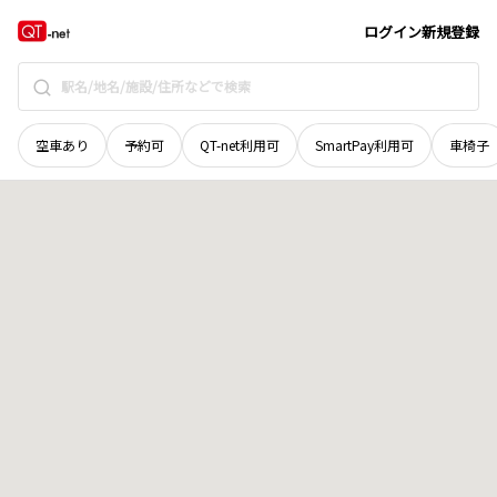
和歌山県
橋本市
妻
地域選択で探す
ログイン
新規登録
空車あり
予約可
QT-net利用可
SmartPay利用可
車椅子