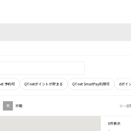
net 予約可
QT-netポイントが貯まる
QT-net SmartPay利用可
dポイ
不
不明
※一部
0件表示
1