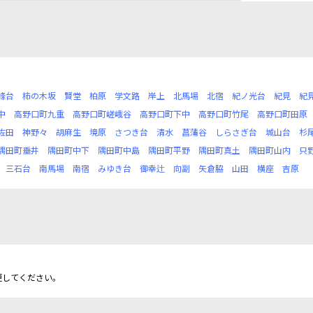
峰台
柿の木坂
賢堂
柏原
学文路
岸上
北馬場
北宿
紀ノ光台
紀見
紀
中
高野口町九重
高野口町嵯峨谷
高野口町下中
高野口町竹尾
高野口町田原
佐田
神野々
胡麻生
境原
さつき台
清水
菖蒲谷
しらさぎ台
城山台
杉
隅田町垂井
隅田町中下
隅田町中島
隅田町平野
隅田町真土
隅田町山内
只
三石台
南馬場
南宿
みゆき台
御幸辻
向副
矢倉脇
山田
横座
吉原
更してください。