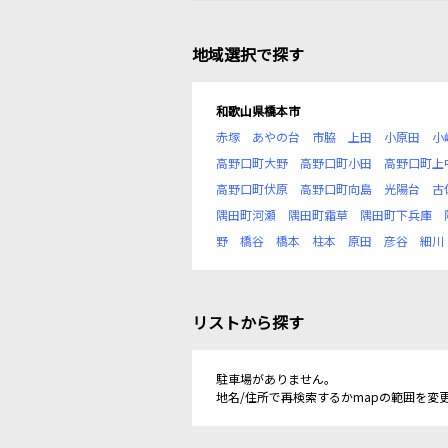
地域選択で探す
和歌山県橋本市
赤塚
あやの台
市脇
上田
小原田
小
高野口町大野
高野口町小田
高野口町上
高野口町伏原
高野口町向島
光陽台
古
隅田町河瀬
隅田町霜草
隅田町下兵庫
野
橋谷
橋本
柱本
原田
彦谷
細川
リストから探す
駐車場がありません。
地名/住所で再検索するかmapの範囲を変