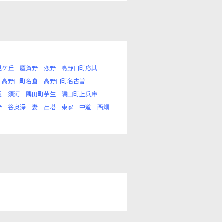
見ケ丘
慶賀野
恋野
高野口町応其
高野口町名倉
高野口町名古曽
尾
須河
隅田町芋生
隅田町上兵庫
野
谷奥深
妻
出塔
東家
中道
西畑