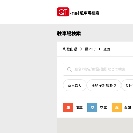
駐車場検索
駐車場検索
和歌山県
橋本市
恋野
空車あり
車椅子対応あり
QT-
満
満車
空
空車
混
混雑