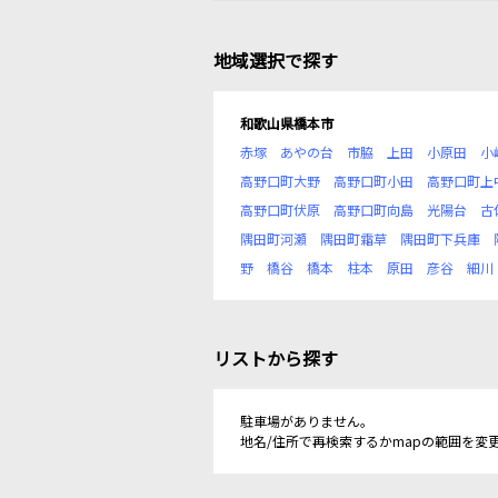
地域選択で探す
和歌山県橋本市
赤塚
あやの台
市脇
上田
小原田
小
高野口町大野
高野口町小田
高野口町上
高野口町伏原
高野口町向島
光陽台
古
隅田町河瀬
隅田町霜草
隅田町下兵庫
野
橋谷
橋本
柱本
原田
彦谷
細川
リストから探す
駐車場がありません。
地名/住所で再検索するかmapの範囲を変