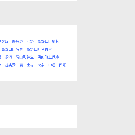
見ケ丘
慶賀野
恋野
高野口町応其
高野口町名倉
高野口町名古曽
尾
須河
隅田町芋生
隅田町上兵庫
野
谷奥深
妻
出塔
東家
中道
西畑