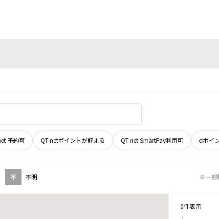
net 予約可
QT-netポイントが貯まる
QT-net SmartPay利用可
dポイ
不
不明
※一部
0件表示
1