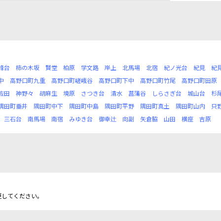
峰台
柿の木坂
賢堂
柏原
学文路
岸上
北馬場
北宿
紀ノ光台
紀見
紀
中
高野口町九重
高野口町嵯峨谷
高野口町下中
高野口町竹尾
高野口町田原
佐田
神野々
胡麻生
境原
さつき台
清水
菖蒲谷
しらさぎ台
城山台
杉
隅田町垂井
隅田町中下
隅田町中島
隅田町平野
隅田町真土
隅田町山内
只
三石台
南馬場
南宿
みゆき台
御幸辻
向副
矢倉脇
山田
横座
吉原
更してください。