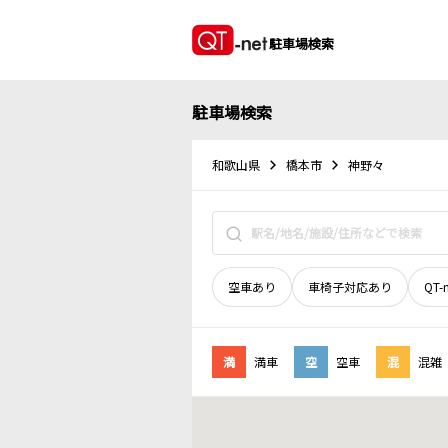
駐車場検索
駐車場検索
和歌山県
橋本市
神野々
空車あり
車椅子対応あり
QT-
満
満車
空
空車
混
混雑