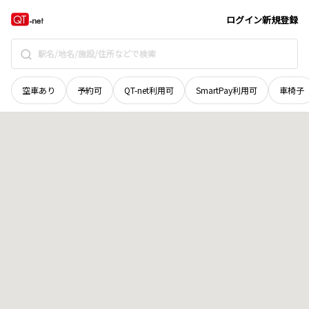
和歌山県
橋本市
隅田町中下
地域選択で探す
ログイン
新規登録
空車あり
予約可
QT-net利用可
SmartPay利用可
車椅子