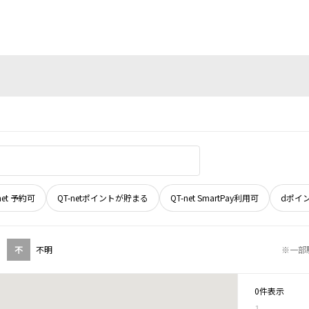
net 予約可
QT-netポイントが貯まる
QT-net SmartPay利用可
dポイ
不
不明
※一部
0件表示
1