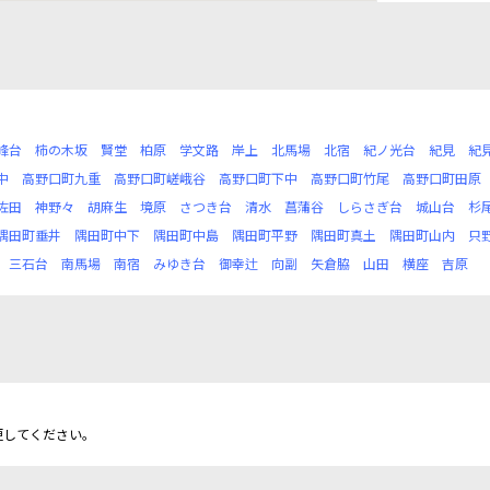
峰台
柿の木坂
賢堂
柏原
学文路
岸上
北馬場
北宿
紀ノ光台
紀見
紀
中
高野口町九重
高野口町嵯峨谷
高野口町下中
高野口町竹尾
高野口町田原
佐田
神野々
胡麻生
境原
さつき台
清水
菖蒲谷
しらさぎ台
城山台
杉
隅田町垂井
隅田町中下
隅田町中島
隅田町平野
隅田町真土
隅田町山内
只
三石台
南馬場
南宿
みゆき台
御幸辻
向副
矢倉脇
山田
横座
吉原
更してください。