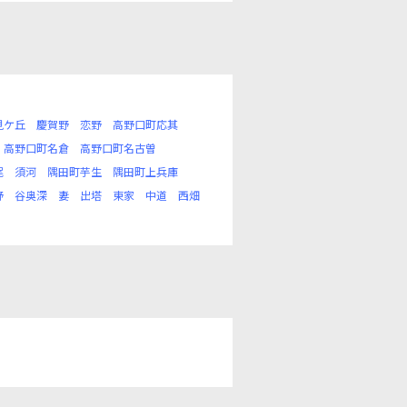
見ケ丘
慶賀野
恋野
高野口町応其
高野口町名倉
高野口町名古曽
尾
須河
隅田町芋生
隅田町上兵庫
野
谷奥深
妻
出塔
東家
中道
西畑