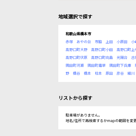
地域選択で探す
和歌山県橋本市
赤塚
あやの台
市脇
上田
小原田
小
高野口町大野
高野口町小田
高野口町上
高野口町伏原
高野口町向島
光陽台
古
隅田町河瀬
隅田町霜草
隅田町下兵庫
野
橋谷
橋本
柱本
原田
彦谷
細川
リストから探す
駐車場がありません。
地名/住所で再検索するかmapの範囲を変