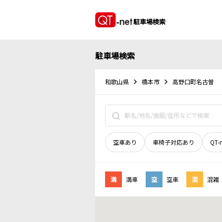
駐車場検索
駐車場検索
和歌山県
橋本市
高野口町名古曽
空車あり
車椅子対応あり
QT-
満
満車
空
空車
混
混雑