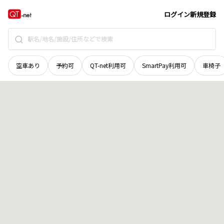
和歌山県
橋本市
高野口町田原
地域選択で探す
ログイン
新規登録
空車あり
予約可
QT-net利用可
SmartPay利用可
車椅子