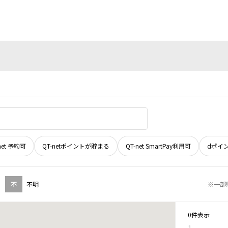
net 予約可
QT-netポイントが貯まる
QT-net SmartPay利用可
dポイ
不
不明
※一部
0件表示
1