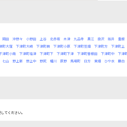
岡田
沖野々
小野田
上谷
北赤坂
木津
九品寺
黒江
扱沢
阪井
重根
津町大窪
下津町大崎
下津町興
下津町小原
下津町笠畑
下津町方
下津町上
下津町小南
下津町塩津
下津町下
下津町下津
下津町曽根田
下津町中
下津
七山
野上新
野上中
野尻
幡川
原野
馬場町
日方
東畑
ひや水
藤白
更してください。