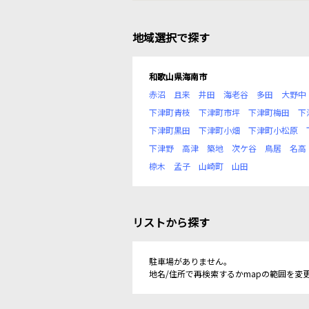
地域選択で探す
和歌山県海南市
赤沼
且来
井田
海老谷
多田
大野中
下津町青枝
下津町市坪
下津町梅田
下
下津町黒田
下津町小畑
下津町小松原
下津野
高津
築地
次ケ谷
鳥居
名高
椋木
孟子
山崎町
山田
リストから探す
駐車場がありません。
地名/住所で再検索するかmapの範囲を変