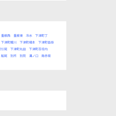
重根西
重根東
冷水
下津町丁
下津町鰈川
下津町橘本
下津町沓掛
町引尾
下津町丸田
下津町百垣内
船尾
別所
別院
溝ノ口
南赤坂