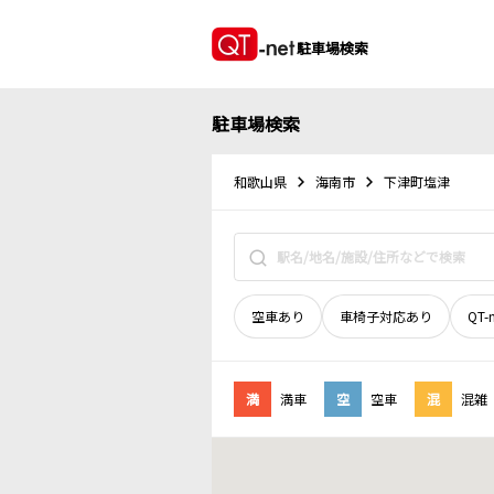
駐車場検索
駐車場検索
和歌山県
海南市
下津町塩津
空車あり
車椅子対応あり
QT-
満
満車
空
空車
混
混雑