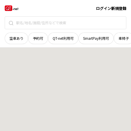
和歌山県
海南市
下津町曽根田
地域選択で探す
ログイン
新規登録
空車あり
予約可
QT-net利用可
SmartPay利用可
車椅子