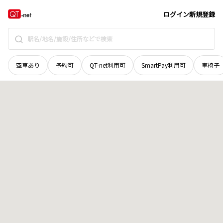
和歌山県
海南市
下津町黒田
地域選択で探す
ログイン
新規登録
空車あり
予約可
QT-net利用可
SmartPay利用可
車椅子