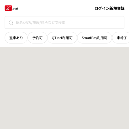
和歌山県
海南市
下津野
地域選択で探す
ログイン
新規登録
空車あり
予約可
QT-net利用可
SmartPay利用可
車椅子