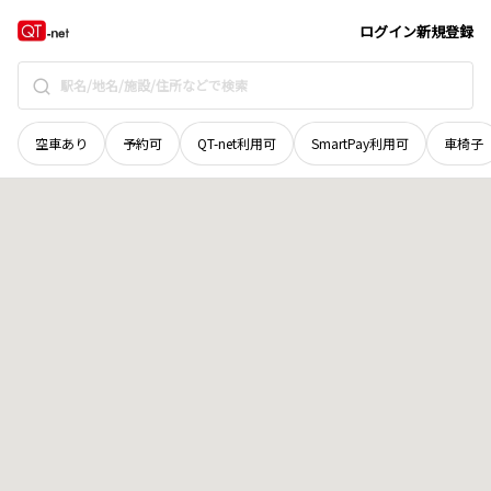
和歌山県
海草郡紀美野町
下佐々
地域選択で探す
ログイン
新規登録
空車あり
予約可
QT-net利用可
SmartPay利用可
車椅子