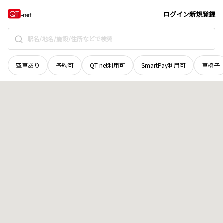
和歌山県
海草郡紀美野町
毛原下
地域選択で探す
ログイン
新規登録
空車あり
予約可
QT-net利用可
SmartPay利用可
車椅子