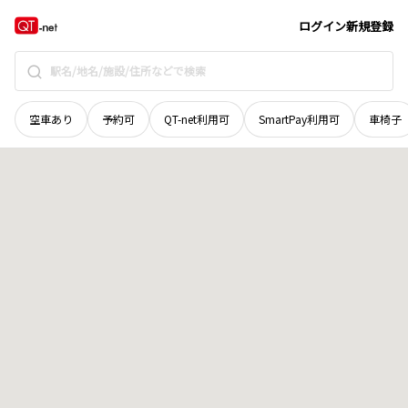
和歌山県
田辺市
中万呂
地域選択で探す
ログイン
新規登録
空車あり
予約可
QT-net利用可
SmartPay利用可
車椅子