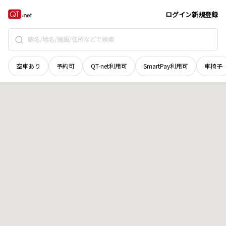
和歌山県
田辺市
中辺路町北郡
地域選択で探す
ログイン
新規登録
空車あり
予約可
QT-net利用可
SmartPay利用可
車椅子