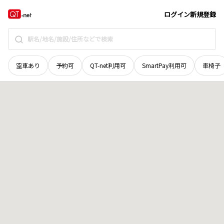
和歌山県
田辺市
向山
地域選択で探す
ログイン
新規登録
空車あり
予約可
QT-net利用可
SmartPay利用可
車椅子