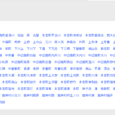
路町道湯川
佐田
原
古屋
本宮町平治川
本宮町津荷谷
本宮町蓑尾谷
西大
今福町
熊野
上野
上の山
江川
扇ヶ浜
神島台
片町
上秋津
上芳養
味
栄町
下川上
下川下
下露
下万呂
下三栖
下屋敷町
城山台
新庄町
陽
中芳養
中辺路町石船
中辺路町内井川
中辺路町大内川
中辺路町大川
中
小松原
中辺路町高原
中辺路町近露
中辺路町西谷
中辺路町温川
中辺路町野
三栖
中屋敷町
長瀬
長野
芳養町
芳養松原
東伏菟野
東山
平瀬
深谷
本宮町大瀬
本宮町大津荷
本宮町上大野
本宮町上切原
本宮町川湯
本宮町切
本宮町高山
本宮町田代
本宮町土河屋
本宮町野竹
本宮町東和田
本宮町檜
本宮町皆地
本宮町耳打
本宮町湯峯
本宮町渡瀬
本町
神子浜
湊
南新町
龍神村小又川
龍神村殿原
龍神村西
龍神村丹生ノ川
龍神村東
龍神村福井
和田