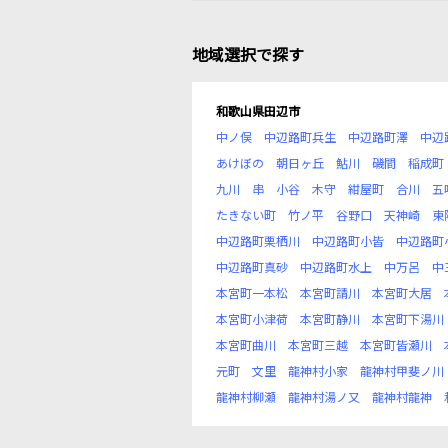
地域選択で探す
和歌山県田辺市
中ノ俣
中辺路町兵生
中辺路町澤
中辺
あけぼの
朝日ヶ丘
鮎川
磯間
稲成町
九川
串
小谷
木守
紺屋町
合川
五
たきない町
竹ノ平
谷野口
天神崎
東
中辺路町栗栖川
中辺路町小皆
中辺路町
中辺路町真砂
中辺路町水上
中万呂
中
本宮町一本松
本宮町請川
本宮町大居
本宮町小津荷
本宮町静川
本宮町下湯川
本宮町曲川
本宮町三越
本宮町皆瀬川
元町
文里
龍神村小家
龍神村甲斐ノ川
龍神村柳瀬
龍神村湯ノ又
龍神村龍神