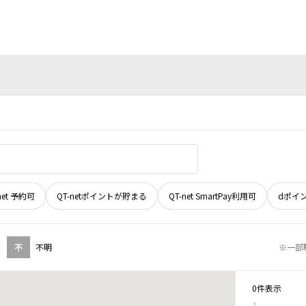
net 予約可
QT-netポイントが貯まる
QT-net SmartPay利用可
dポイ
不
不明
※一部
0件表示
1