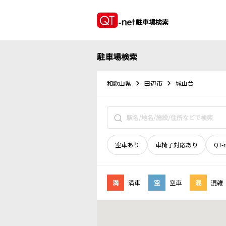
駐車場検索
駐車場検索
和歌山県
田辺市
城山台
空車あり
車椅子対応あり
QT-
満
満車
空
空車
混
混雑