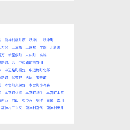
谷
龍神村廣井原
秋津川
秋津町
上万呂
上三栖
上屋敷
学園
北新町
新万
新屋敷町
末広町
高雄
辺路町川合
中辺路町熊野川
中
中辺路町福定
中辺路町北郡
福路町
伏菟野
古尾
宝来町
畑
本宮町久保野
本宮町小々森
葉
本宮町伏拝
本宮町武住
本宮町本宮
南新万
向山
むつみ
明洋
目良
面川
龍神村三ツ又
龍神村宮代
龍神村安井