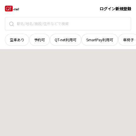
和歌山県
田辺市
末広町
地域選択で探す
ログイン
新規登録
空車あり
予約可
QT-net利用可
SmartPay利用可
車椅子