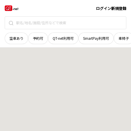
和歌山県
田辺市
本宮町大瀬
地域選択で探す
ログイン
新規登録
空車あり
予約可
QT-net利用可
SmartPay利用可
車椅子