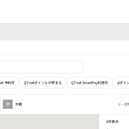
net 予約可
QT-netポイントが貯まる
QT-net SmartPay利用可
dポイ
不
不明
※一部
0件表示
1