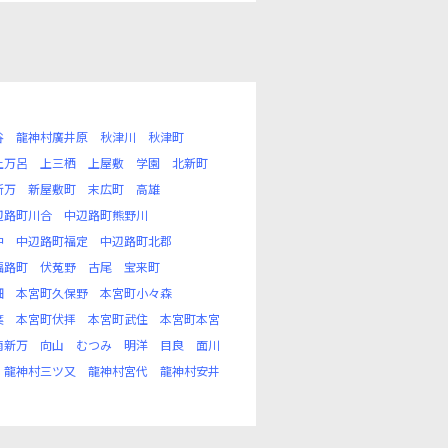
谷
龍神村廣井原
秋津川
秋津町
上万呂
上三栖
上屋敷
学園
北新町
新万
新屋敷町
末広町
高雄
辺路町川合
中辺路町熊野川
中
中辺路町福定
中辺路町北郡
福路町
伏菟野
古尾
宝来町
畑
本宮町久保野
本宮町小々森
葉
本宮町伏拝
本宮町武住
本宮町本宮
南新万
向山
むつみ
明洋
目良
面川
龍神村三ツ又
龍神村宮代
龍神村安井