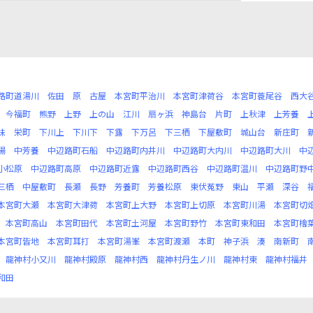
路町道湯川
佐田
原
古屋
本宮町平治川
本宮町津荷谷
本宮町蓑尾谷
西大
今福町
熊野
上野
上の山
江川
扇ヶ浜
神島台
片町
上秋津
上芳養
味
栄町
下川上
下川下
下露
下万呂
下三栖
下屋敷町
城山台
新庄町
陽
中芳養
中辺路町石船
中辺路町内井川
中辺路町大内川
中辺路町大川
中
小松原
中辺路町高原
中辺路町近露
中辺路町西谷
中辺路町温川
中辺路町野
三栖
中屋敷町
長瀬
長野
芳養町
芳養松原
東伏菟野
東山
平瀬
深谷
本宮町大瀬
本宮町大津荷
本宮町上大野
本宮町上切原
本宮町川湯
本宮町切
本宮町高山
本宮町田代
本宮町土河屋
本宮町野竹
本宮町東和田
本宮町檜
本宮町皆地
本宮町耳打
本宮町湯峯
本宮町渡瀬
本町
神子浜
湊
南新町
龍神村小又川
龍神村殿原
龍神村西
龍神村丹生ノ川
龍神村東
龍神村福井
和田