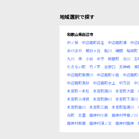
地域選択で探す
和歌山県田辺市
中ノ俣
中辺路町兵生
中辺路町澤
中辺
あけぼの
朝日ヶ丘
鮎川
磯間
稲成町
九川
串
小谷
木守
紺屋町
合川
五
たきない町
竹ノ平
谷野口
天神崎
東
中辺路町栗栖川
中辺路町小皆
中辺路町
中辺路町真砂
中辺路町水上
中万呂
中
本宮町一本松
本宮町請川
本宮町大居
本宮町小津荷
本宮町静川
本宮町下湯川
本宮町曲川
本宮町三越
本宮町皆瀬川
元町
文里
龍神村小家
龍神村甲斐ノ川
龍神村柳瀬
龍神村湯ノ又
龍神村龍神