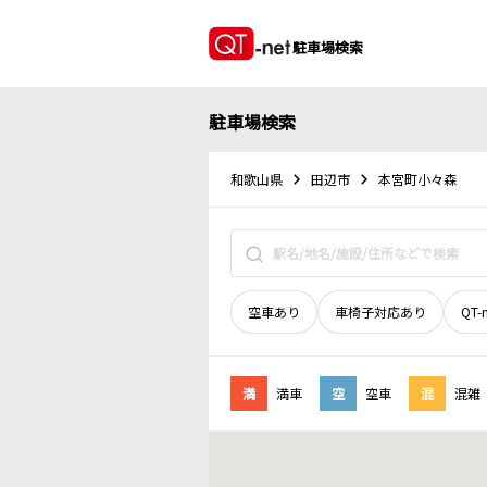
駐車場検索
駐車場検索
和歌山県
田辺市
本宮町小々森
空車あり
車椅子対応あり
QT-
満
満車
空
空車
混
混雑