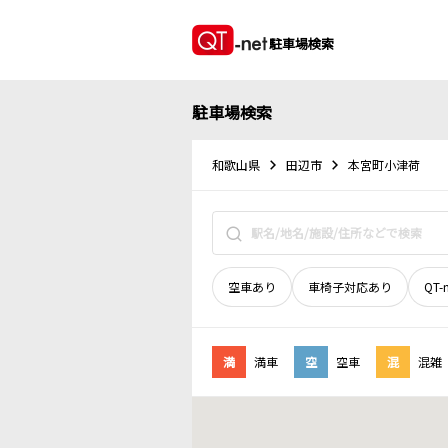
駐車場検索
駐車場検索
和歌山県
田辺市
本宮町小津荷
空車あり
車椅子対応あり
QT-
満
満車
空
空車
混
混雑