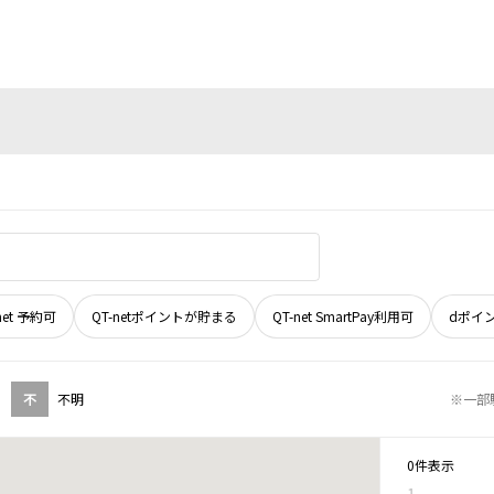
net 予約可
QT-netポイントが貯まる
QT-net SmartPay利用可
dポイ
不
不明
※一部
0件表示
1