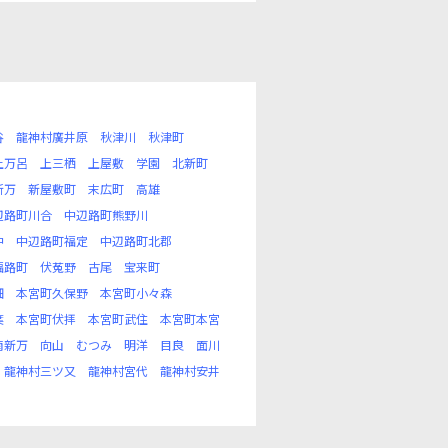
谷
龍神村廣井原
秋津川
秋津町
上万呂
上三栖
上屋敷
学園
北新町
新万
新屋敷町
末広町
高雄
辺路町川合
中辺路町熊野川
中
中辺路町福定
中辺路町北郡
福路町
伏菟野
古尾
宝来町
畑
本宮町久保野
本宮町小々森
葉
本宮町伏拝
本宮町武住
本宮町本宮
南新万
向山
むつみ
明洋
目良
面川
龍神村三ツ又
龍神村宮代
龍神村安井