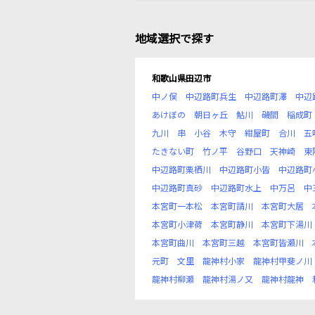
地域選択で探す
和歌山県田辺市
中ノ俣
中辺路町兵生
中辺路町澤
中辺
あけぼの
朝日ヶ丘
鮎川
磯間
稲成町
九川
串
小谷
木守
紺屋町
合川
五
たきない町
竹ノ平
谷野口
天神崎
東
中辺路町栗栖川
中辺路町小皆
中辺路町
中辺路町真砂
中辺路町水上
中万呂
中
本宮町一本松
本宮町請川
本宮町大居
本宮町小津荷
本宮町静川
本宮町下湯川
本宮町曲川
本宮町三越
本宮町皆瀬川
元町
文里
龍神村小家
龍神村甲斐ノ川
龍神村柳瀬
龍神村湯ノ又
龍神村龍神