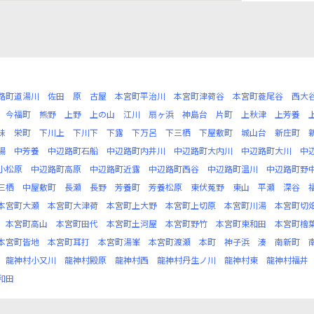
路町道湯川
佐田
原
古屋
本宮町平治川
本宮町津荷谷
本宮町蓑尾谷
西大
今福町
熊野
上野
上の山
江川
扇ヶ浜
神島台
片町
上秋津
上芳養
味
栄町
下川上
下川下
下露
下万呂
下三栖
下屋敷町
城山台
新庄町
陽
中芳養
中辺路町石船
中辺路町内井川
中辺路町大内川
中辺路町大川
中
小松原
中辺路町高原
中辺路町近露
中辺路町西谷
中辺路町温川
中辺路町野
三栖
中屋敷町
長瀬
長野
芳養町
芳養松原
東伏菟野
東山
平瀬
深谷
本宮町大瀬
本宮町大津荷
本宮町上大野
本宮町上切原
本宮町川湯
本宮町切
本宮町高山
本宮町田代
本宮町土河屋
本宮町野竹
本宮町東和田
本宮町檜
本宮町皆地
本宮町耳打
本宮町湯峯
本宮町渡瀬
本町
神子浜
湊
南新町
龍神村小又川
龍神村殿原
龍神村西
龍神村丹生ノ川
龍神村東
龍神村福井
和田