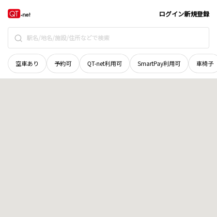
和歌山県
田辺市
本宮町津荷谷
地域選択で探す
ログイン
新規登録
空車あり
予約可
QT-net利用可
SmartPay利用可
車椅子