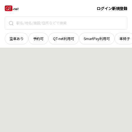
和歌山県
田辺市
本宮町湯峯
地域選択で探す
ログイン
新規登録
空車あり
予約可
QT-net利用可
SmartPay利用可
車椅子