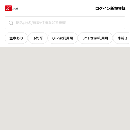
和歌山県
田辺市
本宮町耳打
地域選択で探す
ログイン
新規登録
空車あり
予約可
QT-net利用可
SmartPay利用可
車椅子