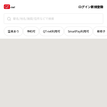
和歌山県
田辺市
福路町
地域選択で探す
ログイン
新規登録
空車あり
予約可
QT-net利用可
SmartPay利用可
車椅子