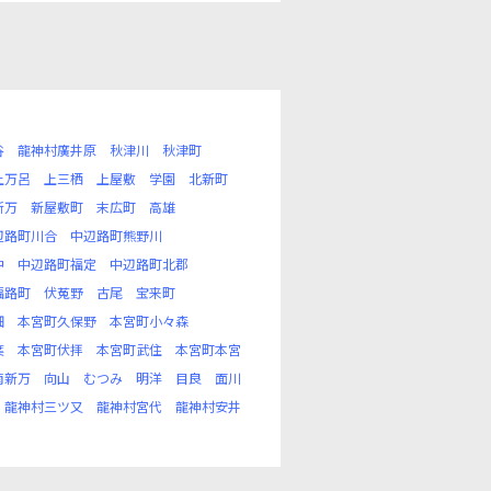
谷
龍神村廣井原
秋津川
秋津町
上万呂
上三栖
上屋敷
学園
北新町
新万
新屋敷町
末広町
高雄
辺路町川合
中辺路町熊野川
中
中辺路町福定
中辺路町北郡
福路町
伏菟野
古尾
宝来町
畑
本宮町久保野
本宮町小々森
葉
本宮町伏拝
本宮町武住
本宮町本宮
南新万
向山
むつみ
明洋
目良
面川
龍神村三ツ又
龍神村宮代
龍神村安井