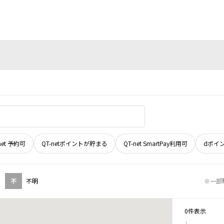
net 予約可
QT-netポイントが貯まる
QT-net SmartPay利用可
dポイ
不
不明
※一部
0件表示
1