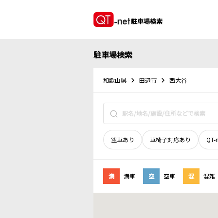
駐車場検索
駐車場検索
和歌山県
田辺市
西大谷
空車あり
車椅子対応あり
QT-
満
満車
空
空車
混
混雑