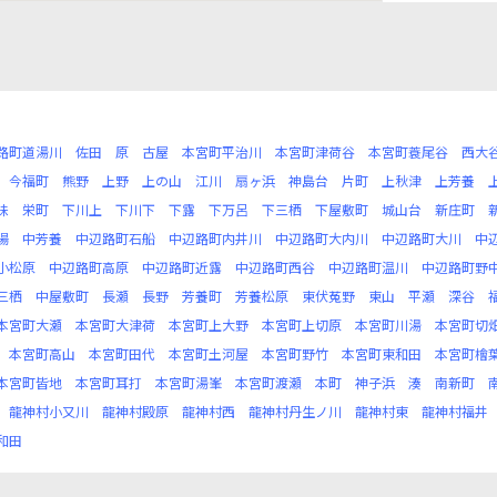
路町道湯川
佐田
原
古屋
本宮町平治川
本宮町津荷谷
本宮町蓑尾谷
西大
今福町
熊野
上野
上の山
江川
扇ヶ浜
神島台
片町
上秋津
上芳養
味
栄町
下川上
下川下
下露
下万呂
下三栖
下屋敷町
城山台
新庄町
陽
中芳養
中辺路町石船
中辺路町内井川
中辺路町大内川
中辺路町大川
中
小松原
中辺路町高原
中辺路町近露
中辺路町西谷
中辺路町温川
中辺路町野
三栖
中屋敷町
長瀬
長野
芳養町
芳養松原
東伏菟野
東山
平瀬
深谷
本宮町大瀬
本宮町大津荷
本宮町上大野
本宮町上切原
本宮町川湯
本宮町切
本宮町高山
本宮町田代
本宮町土河屋
本宮町野竹
本宮町東和田
本宮町檜
本宮町皆地
本宮町耳打
本宮町湯峯
本宮町渡瀬
本町
神子浜
湊
南新町
龍神村小又川
龍神村殿原
龍神村西
龍神村丹生ノ川
龍神村東
龍神村福井
和田