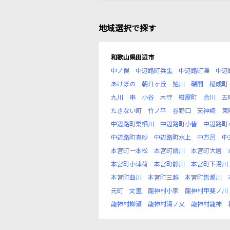
地域選択で探す
和歌山県田辺市
中ノ俣
中辺路町兵生
中辺路町澤
中辺
あけぼの
朝日ヶ丘
鮎川
磯間
稲成町
九川
串
小谷
木守
紺屋町
合川
五
たきない町
竹ノ平
谷野口
天神崎
東
中辺路町栗栖川
中辺路町小皆
中辺路町
中辺路町真砂
中辺路町水上
中万呂
中
本宮町一本松
本宮町請川
本宮町大居
本宮町小津荷
本宮町静川
本宮町下湯川
本宮町曲川
本宮町三越
本宮町皆瀬川
元町
文里
龍神村小家
龍神村甲斐ノ川
龍神村柳瀬
龍神村湯ノ又
龍神村龍神