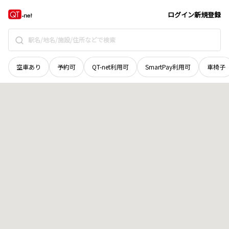
和歌山県
田辺市
高雄
地域選択で探す
ログイン
新規登録
空車あり
予約可
QT-net利用可
SmartPay利用可
車椅子