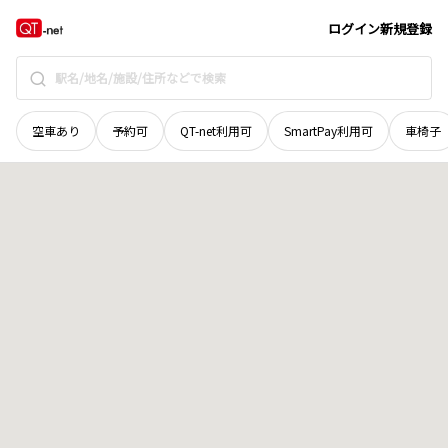
和歌山県
田辺市
龍神村柳瀬
地域選択で探す
ログイン
新規登録
空車あり
予約可
QT-net利用可
SmartPay利用可
車椅子