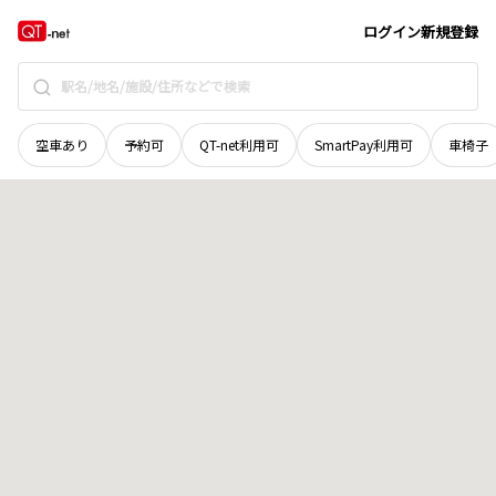
和歌山県
田辺市
龍神村龍神
地域選択で探す
ログイン
新規登録
空車あり
予約可
QT-net利用可
SmartPay利用可
車椅子