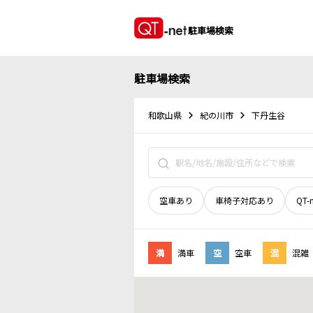
駐車場検索
駐車場検索
和歌山県
紀の川市
下丹生谷
空車あり
車椅子対応あり
QT-
満
満車
空
空車
混
混雑