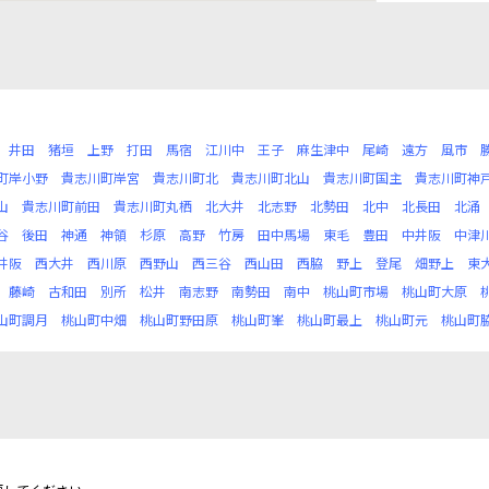
井田
猪垣
上野
打田
馬宿
江川中
王子
麻生津中
尾崎
遠方
風市
町岸小野
貴志川町岸宮
貴志川町北
貴志川町北山
貴志川町国主
貴志川町神
山
貴志川町前田
貴志川町丸栖
北大井
北志野
北勢田
北中
北長田
北涌
谷
後田
神通
神領
杉原
高野
竹房
田中馬場
東毛
豊田
中井阪
中津
井阪
西大井
西川原
西野山
西三谷
西山田
西脇
野上
登尾
畑野上
東
藤崎
古和田
別所
松井
南志野
南勢田
南中
桃山町市場
桃山町大原
山町調月
桃山町中畑
桃山町野田原
桃山町峯
桃山町最上
桃山町元
桃山町