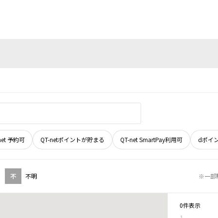
net 予約可
QT-netポイントが貯まる
QT-net SmartPay利用可
dポイ
不
不明
※一部
0件表示
1