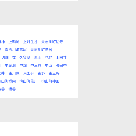
勝神
上鞆渕
上丹生谷
貴志川町尼寺
戸
貴志川町高尾
貴志川町鳥居
切畑
窪
久留壁
黒土
花野
上田井
川
中鞆渕
中畑
中三谷
中山
長田中
大井
東川原
東国分
東野
東三谷
桃山町垣内
桃山町黒川
桃山町神田
脇谷
横谷