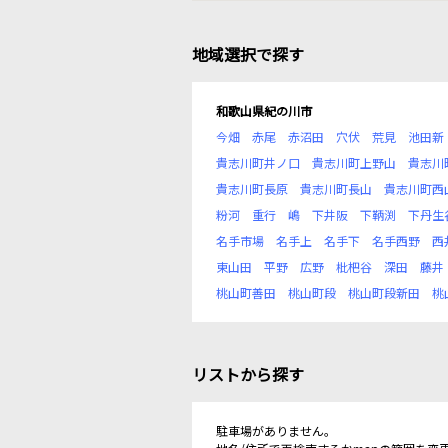
地域選択で探す
和歌山県紀の川市
今畑
赤尾
赤沼田
穴伏
荒見
池田新
貴志川町井ノ口
貴志川町上野山
貴志川
貴志川町長原
貴志川町長山
貴志川町西
粉河
重行
嶋
下井阪
下鞆渕
下丹生
名手市場
名手上
名手下
名手西野
西
東山田
平野
広野
枇杷谷
深田
藤井
桃山町善田
桃山町段
桃山町段新田
桃
リストから探す
駐車場がありません。