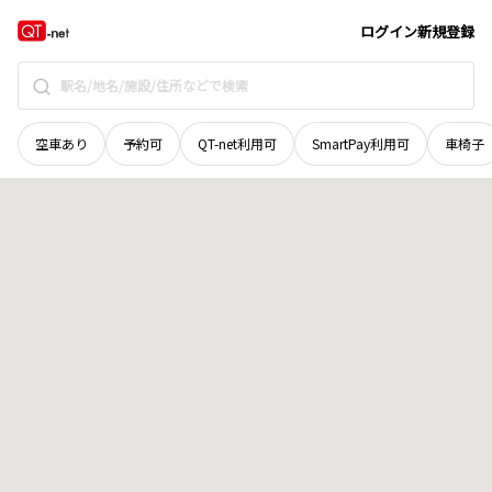
和歌山県
紀の川市
中畑
地域選択で探す
ログイン
新規登録
空車あり
予約可
QT-net利用可
SmartPay利用可
車椅子