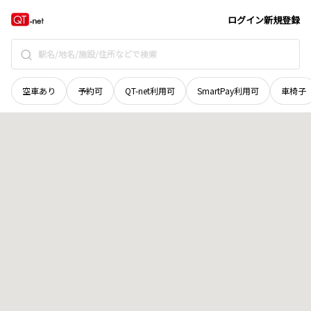
和歌山県
紀の川市
中鞆渕
地域選択で探す
ログイン
新規登録
空車あり
予約可
QT-net利用可
SmartPay利用可
車椅子