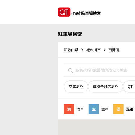
駐車場検索
駐車場検索
和歌山県
紀の川市
南勢田
空車あり
車椅子対応あり
QT-
満
満車
空
空車
混
混雑