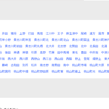
井田
猪垣
上野
打田
馬宿
江川中
王子
麻生津中
尾崎
遠方
風市
町岸小野
貴志川町岸宮
貴志川町北
貴志川町北山
貴志川町国主
貴志川町神
山
貴志川町前田
貴志川町丸栖
北大井
北志野
北勢田
北中
北長田
北涌
谷
後田
神通
神領
杉原
高野
竹房
田中馬場
東毛
豊田
中井阪
中津
井阪
西大井
西川原
西野山
西三谷
西山田
西脇
野上
登尾
畑野上
東
藤崎
古和田
別所
松井
南志野
南勢田
南中
桃山町市場
桃山町大原
山町調月
桃山町中畑
桃山町野田原
桃山町峯
桃山町最上
桃山町元
桃山町