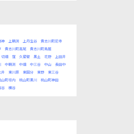
勝神
上鞆渕
上丹生谷
貴志川町尼寺
戸
貴志川町高尾
貴志川町鳥居
切畑
窪
久留壁
黒土
花野
上田井
川
中鞆渕
中畑
中三谷
中山
長田中
大井
東川原
東国分
東野
東三谷
桃山町垣内
桃山町黒川
桃山町神田
脇谷
横谷