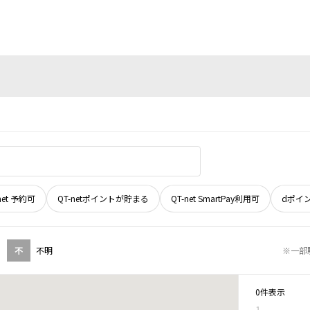
net 予約可
QT-netポイントが貯まる
QT-net SmartPay利用可
dポイ
不
不明
※一部
0件表示
1