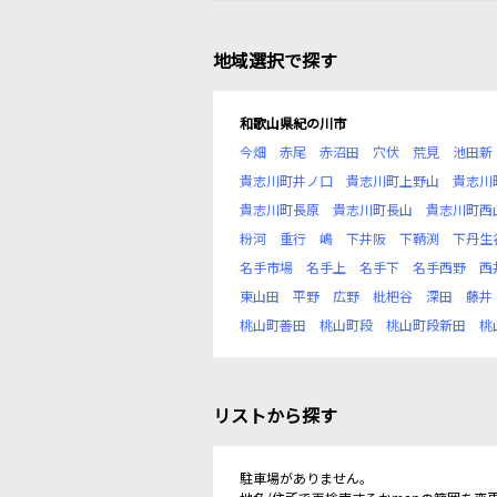
地域選択で探す
和歌山県紀の川市
今畑
赤尾
赤沼田
穴伏
荒見
池田新
貴志川町井ノ口
貴志川町上野山
貴志川
貴志川町長原
貴志川町長山
貴志川町西
粉河
重行
嶋
下井阪
下鞆渕
下丹生
名手市場
名手上
名手下
名手西野
西
東山田
平野
広野
枇杷谷
深田
藤井
桃山町善田
桃山町段
桃山町段新田
桃
リストから探す
駐車場がありません。