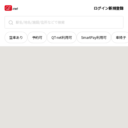
和歌山県
紀の川市
名手市場
地域選択で探す
ログイン
新規登録
空車あり
予約可
QT-net利用可
SmartPay利用可
車椅子