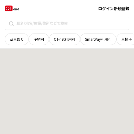
和歌山県
紀の川市
東山田
地域選択で探す
ログイン
新規登録
空車あり
予約可
QT-net利用可
SmartPay利用可
車椅子