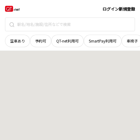
和歌山県
紀の川市
枇杷谷
地域選択で探す
ログイン
新規登録
空車あり
予約可
QT-net利用可
SmartPay利用可
車椅子